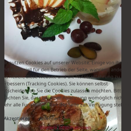
Wir nutzen Cookies auf unserer Website. Einige von ihnen
sind essenziell für den Betrieb der Seite, während andere
uns helfen, diese Website und die Nutzererfahrung zu
verbessern (Tracking Cookies). Sie können selbst
entscheiden, ob Sie die Cookies zulassen möchten. Bitte
beachten Sie, dass bei einer Ablehnung womöglich nicht
mehr alle Funktionalitäten der Seite zur Verfügung stehen.
Akzeptieren
Ablehnen
Weitere Informationen